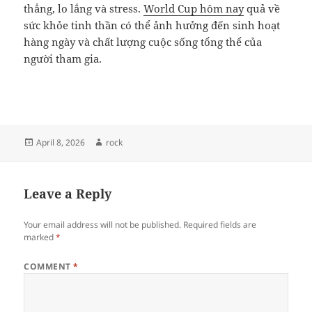
thẳng, lo lắng và stress.
World Cup hôm nay
quả về
sức khỏe tinh thần có thể ảnh hưởng đến sinh hoạt
hàng ngày và chất lượng cuộc sống tổng thể của
người tham gia.
Posted
Author
April 8, 2026
rock
on
Leave a Reply
Your email address will not be published.
Required fields are
marked
*
COMMENT
*