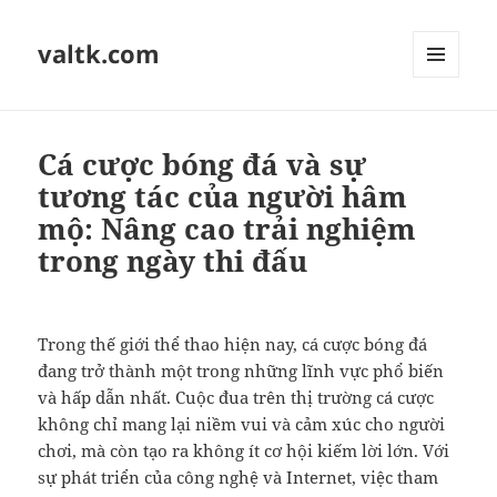
valtk.com
MENU
AND
WIDGETS
Cá cược bóng đá và sự
tương tác của người hâm
mộ: Nâng cao trải nghiệm
trong ngày thi đấu
Trong thế giới thể thao hiện nay, cá cược bóng đá
đang trở thành một trong những lĩnh vực phổ biến
và hấp dẫn nhất. Cuộc đua trên thị trường cá cược
không chỉ mang lại niềm vui và cảm xúc cho người
chơi, mà còn tạo ra không ít cơ hội kiếm lời lớn. Với
sự phát triển của công nghệ và Internet, việc tham