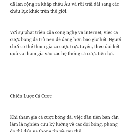
đã lan rộng ra khắp châu Âu và rồi trải dài sang các
châu lục khác trên thế giới.
Với sự phát triển của công nghệ và internet, việc cá
cược bóng đá trở nên dễ dàng hơn bao giờ hết. Người
chơi có thể tham gia cá cược trực tuyến, theo dõi kết
quả và tham gia vào các hệ thống cá cược tiện lợi.
Chiến Lược Cá Cược
Khi tham gia cá cược bóng đá, việc đầu tiên bạn cần
làm là nghiên cứu kỹ lưỡng về các đội bóng, phong
độ thi đấu và thông tin về cầu thủ.