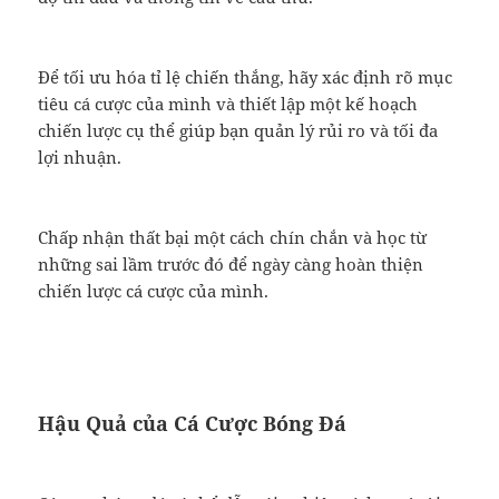
Để tối ưu hóa tỉ lệ chiến thắng, hãy xác định rõ mục
tiêu cá cược của mình và thiết lập một kế hoạch
chiến lược cụ thể giúp bạn quản lý rủi ro và tối đa
lợi nhuận.
Chấp nhận thất bại một cách chín chắn và học từ
những sai lầm trước đó để ngày càng hoàn thiện
chiến lược cá cược của mình.
Hậu Quả của Cá Cược Bóng Đá