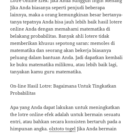
Lotre Online Efek: Jika Anda Sungguh Ingin Menang
Jika Anda biasanya seperti penjudi beberapa
lainnya, maka a orang kemungkinan besar bertanya-
tanya tepatnya Anda bisa jauh lebih baik hasil lotere
online Anda dengan memahami matematika di
belakang probabilitas. Banyak ahli lotere tidak
memberikan khusus sepotong saran: memoles di
matematika dan seorang akan bekerja biasanya
peluang dalam bantuan Anda. Jadi dapatkan kembali
ke buku matematika milikmu, atau lebih baik lagi,
tanyakan kamu guru matematika.
On-line Hasil Lotre: Bagaimana Untuk Tingkatkan
Probabilitas
Apa yang Anda dapat lakukan untuk meningkatkan
the lotre online efek adalah untuk bermain sesuatu
entri, atau bahkan secara konsisten bertaruh pada a
himpunan angka.
olxtoto togel
Jika Anda bermain