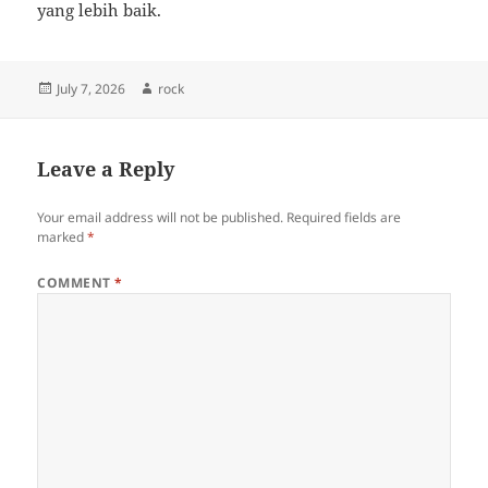
yang lebih baik.
Posted
Author
July 7, 2026
rock
on
Leave a Reply
Your email address will not be published.
Required fields are
marked
*
COMMENT
*