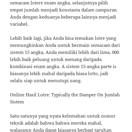
semacam lotere enam angka, selanjutnya pilih
empat jumlah menjadi konstanta dalam campuran
Anda dengan keduanya beberapa lainnya menjadi
variabel.
Lebih baik lagi, jika Anda bisa temukan lotre yang
memungkinkan Anda untuk bermain semacam dari
sistem 15 angka, Anda memiliki lebih dari lima, 000
lebih baik peluang untuk menang daripada
kombinasi enam angka. A sistem 15-angka parte is
biasanya lebih mahal daripada biasa lotto, jadi
selalu siap untuk menutupi uang.
Online Hasil Lotre: Typically the Damper On Jumlah
Sistem
Satu-satunya yang nyata kelemahan untuk nomor
teknik adalah bahwa bahwa mereka mahal,
walaupun Anda dapat biasanya berbagi taruhan