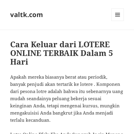
valtk.com
MENU
AND
WIDGETS
Cara Keluar dari LOTERE
ONLINE TERBAIK Dalam 5
Hari
Apakah mereka biasanya berat atau periodik,
banyak penjudi akan tertarik ke lotere . Komponen
dari pesona lotre adalah bahwa itu sebenarnya uang
mudah seandainya peluang bekerja sesuai
keinginan Anda, tetapi mengenai kursus, mungkin
mengakuisisi Anda bangkrut jika Anda menjadi
terlalu kecanduan.