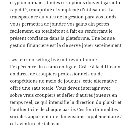
cryptomonnaies, toutes ces options doivent garantir
rapidité, tranquilité et simplicité d’utilisation. La
transparence au vues de la gestion para vos fonds
vous permettra de joindre vos gains ain pertes
facilement, en totalitétout à fait en renforçant le
présent confiance dans la plateforme. Une bonne
gestion financière est la clé serve jouer sereinement.
Les jeux en setting live ont révolutionné
l’expérience du casino en ligne. Grâce à la diffusion
en direct de croupiers professionnels ou de
compétitions no meio de joueurs, cette alternative
offre une saut totale. Vous devez interagir avec
sobre vrais croupiers et défier d’autres joueurs en
temps réel, ce qui intensifie la direction du plaisir et
l’authenticité de chaque partie. Ces fonctionnalités
sociales apportent une dimensions supplémentaire à
cet aventure de tableau.