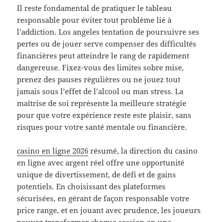
Il reste fondamental de pratiquer le tableau
responsable pour éviter tout problème lié à
l’addiction. Los angeles tentation de poursuivre ses
pertes ou de jouer serve compenser des difficultés
financières peut atteindre le rang de rapidement
dangereuse. Fixez-vous des limites sobre mise,
prenez des pauses régulières ou ne jouez tout
jamais sous l’effet de l’alcool ou man stress. La
maîtrise de soi représente la meilleure stratégie
pour que votre expérience reste este plaisir, sans
risques pour votre santé mentale ou financière.
casino en ligne 2026
résumé, la direction du casino
en ligne avec argent réel offre une opportunité
unique de divertissement, de défi et de gains
potentiels. En choisissant des plateformes
sécurisées, en gérant de façon responsable votre
price range, et en jouant avec prudence, les joueurs