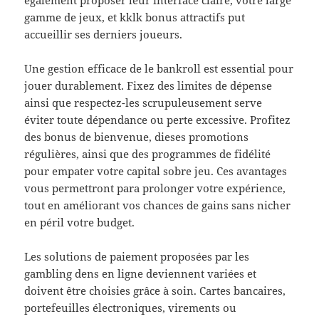
également proposer leur interface claire, votre large
gamme de jeux, et kklk bonus attractifs put
accueillir ses derniers joueurs.
Une gestion efficace de le bankroll est essential pour
jouer durablement. Fixez des limites de dépense
ainsi que respectez-les scrupuleusement serve
éviter toute dépendance ou perte excessive. Profitez
des bonus de bienvenue, dieses promotions
régulières, ainsi que des programmes de fidélité
pour empater votre capital sobre jeu. Ces avantages
vous permettront para prolonger votre expérience,
tout en améliorant vos chances de gains sans nicher
en péril votre budget.
Les solutions de paiement proposées par les
gambling dens en ligne deviennent variées et
doivent être choisies grâce à soin. Cartes bancaires,
portefeuilles électroniques, virements ou