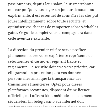
passionnants, depuis leur salon, leur smartphone
ou leur pc. Que vous soyez un joueur débutant ou
expérimenté, il est essentiel de connaître les clés put
jouer intelligemment, sobre toute sécurité, et
optimiser vos chances de remporter sobre véritables
gains. Ce guide complet vous accompagnera dans
cette aventure excitante.
La direction du premier critère serve profiter
pleinement sobre votre expérience représente de
sélectionner el casino en segment fiable et
réglementé. La sécurité doit être votre priorité, car
elle garantit la protection para vos données
personnelles ainsi que la transparence des
transactions financières. Optez pour dieses
plateformes reconnues, disposant d’une licence
officielle, qui offrent kklk méthodes de paiement
sécurisées. Un beleg casino sur internet doit