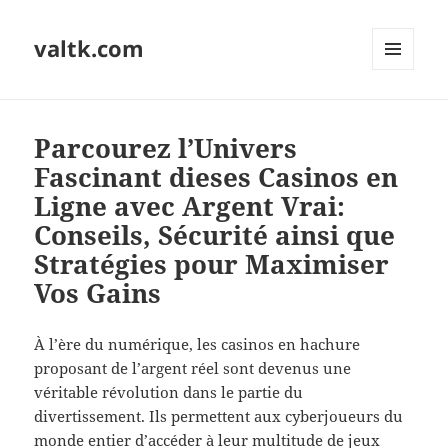
valtk.com
MENU
AND
WIDGETS
Parcourez l’Univers
Fascinant dieses Casinos en
Ligne avec Argent Vrai:
Conseils, Sécurité ainsi que
Stratégies pour Maximiser
Vos Gains
À l’ère du numérique, les casinos en hachure
proposant de l’argent réel sont devenus une
véritable révolution dans le partie du
divertissement. Ils permettent aux cyberjoueurs du
monde entier d’accéder à leur multitude de jeux