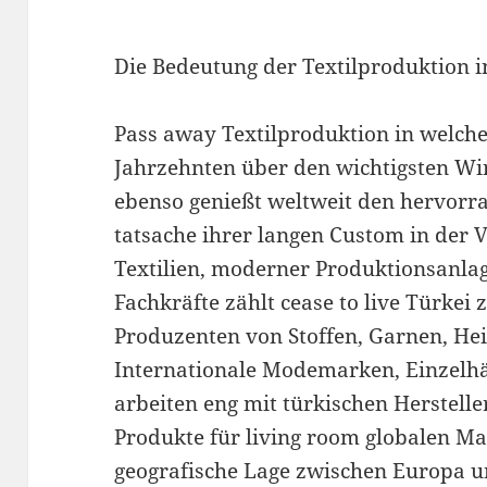
Die Bedeutung der Textilproduktion i
Pass away Textilproduktion in welcher
Jahrzehnten über den wichtigsten Wi
ebenso genießt weltweit den hervorr
tatsache ihrer langen Custom in der 
Textilien, moderner Produktionsanlag
Fachkräfte zählt cease to live Türkei
Produzenten von Stoffen, Garnen, Hei
Internationale Modemarken, Einzelh
arbeiten eng mit türkischen Herstel
Produkte für living room globalen Ma
geografische Lage zwischen Europa 