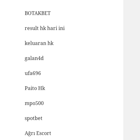
BOTAKBET
result hk hari ini
keluaran hk
galan4d
ufa696
Paito Hk
mpo500
spotbet
Ağrı Escort