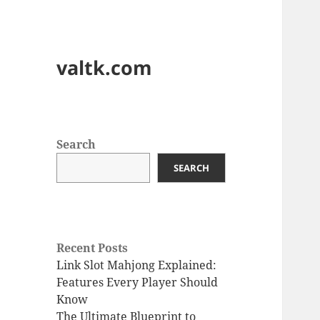
valtk.com
Search
SEARCH
Recent Posts
Link Slot Mahjong Explained:
Features Every Player Should
Know
The Ultimate Blueprint to