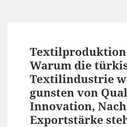
Textilproduktion 
Warum die türki
Textilindustrie w
gunsten von Qual
Innovation, Nach
Exportstärke ste