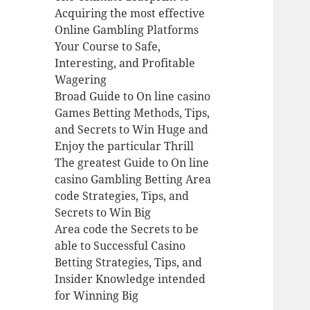
Acquiring the most effective
Online Gambling Platforms
Your Course to Safe,
Interesting, and Profitable
Wagering
Broad Guide to On line casino
Games Betting Methods, Tips,
and Secrets to Win Huge and
Enjoy the particular Thrill
The greatest Guide to On line
casino Gambling Betting Area
code Strategies, Tips, and
Secrets to Win Big
Area code the Secrets to be
able to Successful Casino
Betting Strategies, Tips, and
Insider Knowledge intended
for Winning Big