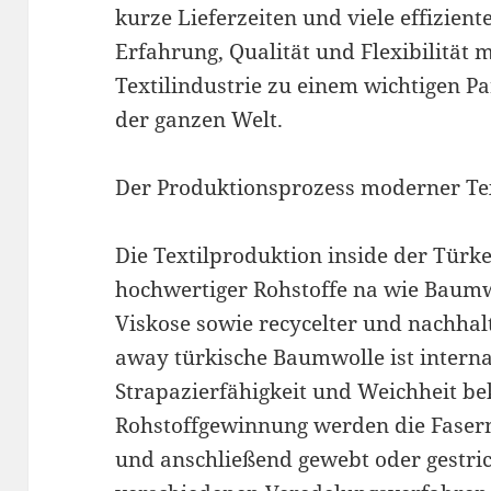
kurze Lieferzeiten und viele effizien
Erfahrung, Qualität und Flexibilität 
Textilindustrie zu einem wichtigen P
der ganzen Welt.
Der Produktionsprozess moderner Text
Die Textilproduktion inside der Türk
hochwertiger Rohstoffe na wie Baumwo
Viskose sowie recycelter und nachhal
away türkische Baumwolle ist internat
Strapazierfähigkeit und Weichheit be
Rohstoffgewinnung werden die Fasern 
und anschließend gewebt oder gestric