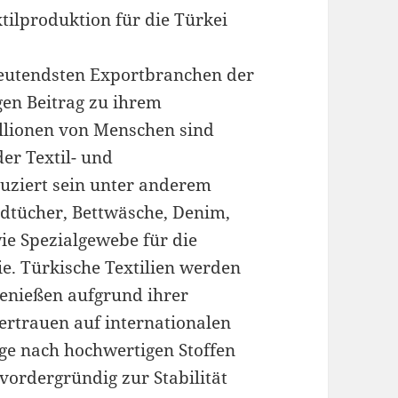
tilproduktion für die Türkei
edeutendsten Exportbranchen der
gen Beitrag zu ihrem
llionen von Menschen sind
der Textil- und
duziert sein unter anderem
ndtücher, Bettwäsche, Denim,
wie Spezialgewebe für die
e. Türkische Textilien werden
genießen aufgrund ihrer
Vertrauen auf internationalen
ge nach hochwertigen Stoffen
vordergründig zur Stabilität