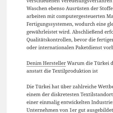
verschiedenen Veredelungsverfahren
Waschen ebenso Ausrüsten der Stoff
arbeiten mit computergesteuerten M
Fertigungssystemen, wodurch eine gl
gewährleistet wird. Abschließend er
Qualitätskontrollen, bevor die fertige
oder internationalen Paketdienst vor
Denim Hersteller
Warum die Türkei d
anstatt die Textilproduktion ist
Die Türkei hat über zahlreiche Wettbe
einem der diskretesten Textilstando
einer einmalig entwickelten Industrie
Unternehmen von 1er gut ausgebildet