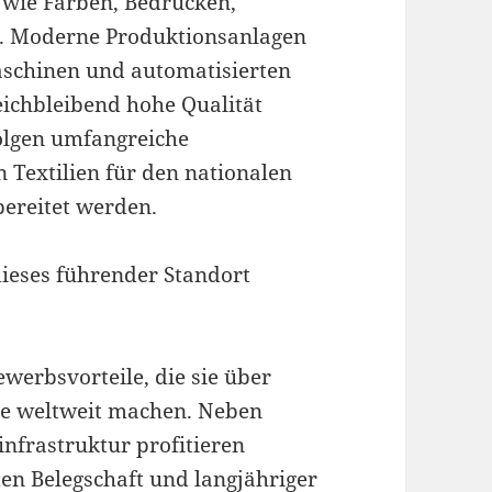
 wie Färben, Bedrucken,
e. Moderne Produktionsanlagen
aschinen und automatisierten
eichbleibend hohe Qualität
folgen umfangreiche
n Textilien für den nationalen
bereitet werden.
ieses führender Standort
werbsvorteile, die sie über
rte weltweit machen. Neben
infrastruktur profitieren
en Belegschaft und langjähriger