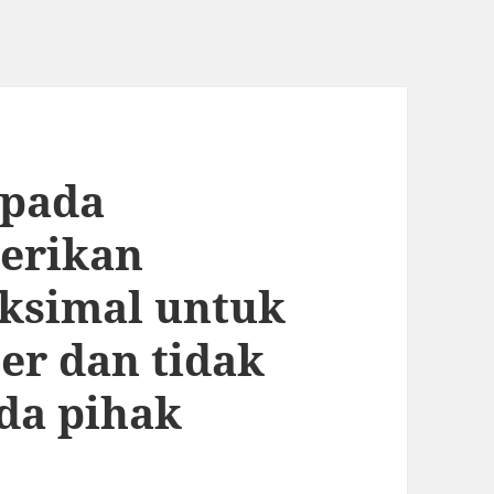
 pada
erikan
ksimal untuk
er dan tidak
da pihak