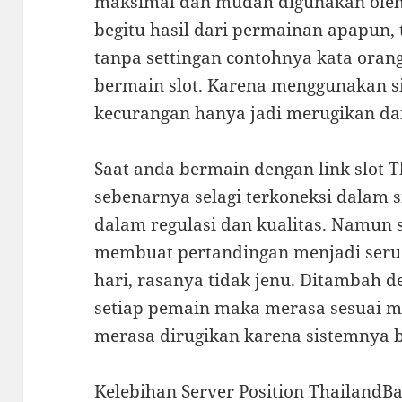
maksimal dan mudah digunakan oleh 
begitu hasil dari permainan apapun, 
tanpa settingan contohnya kata oran
bermain slot. Karena menggunakan s
kecurangan hanya jadi merugikan da
Saat anda bermain dengan link slot
sebenarnya selagi terkoneksi dalam 
dalam regulasi dan kualitas. Namun s
membuat pertandingan menjadi seru
hari, rasanya tidak jenu. Ditambah d
setiap pemain maka merasa sesuai me
merasa dirugikan karena sistemnya 
Kelebihan Server Position ThailandB