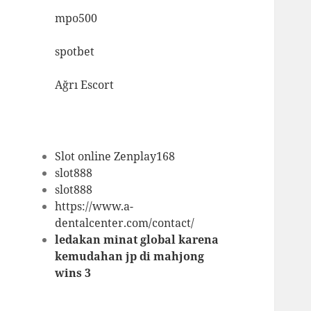
mpo500
spotbet
Ağrı Escort
Slot online Zenplay168
slot888
slot888
https://www.a-
dentalcenter.com/contact/
ledakan minat global karena
kemudahan jp di mahjong
wins 3