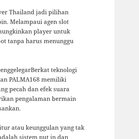
er Thailand jadi pilihan
in. Melampaui agen slot
emungkinkan player untuk
kpot tanpa harus menunggu
enggelegarBerkat teknologi
irkan PALMA168 memiliki
ang pecah dan efek suara
erikan pengalaman bermain
sankan.
itur atau keunggulan yang tak
adalah sistem put in dan