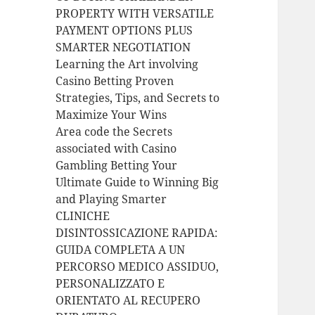
PROPERTY WITH VERSATILE
PAYMENT OPTIONS PLUS
SMARTER NEGOTIATION
Learning the Art involving
Casino Betting Proven
Strategies, Tips, and Secrets to
Maximize Your Wins
Area code the Secrets
associated with Casino
Gambling Betting Your
Ultimate Guide to Winning Big
and Playing Smarter
CLINICHE
DISINTOSSICAZIONE RAPIDA:
GUIDA COMPLETA A UN
PERCORSO MEDICO ASSIDUO,
PERSONALIZZATO E
ORIENTATO AL RECUPERO