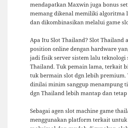
mendapatkan Maxwin juga bonus setia
memang dikenal memiliki algoritma 
dan dikombinasikan melalui game slot
Apa Itu Slot Thailand? Slot Thailand
position online dengan hardware yan
jadi fisik server sistem lalu teknolo
Thailand. Tuk pemain lama, terkait b
tuk bermain slot dgn lebih premium.
dinilai minim sanggup menampung ti
dgn Thailand lebih mantap dan tetap 
Sebagai agen slot machine game tha
menggunakan platform terkait untu